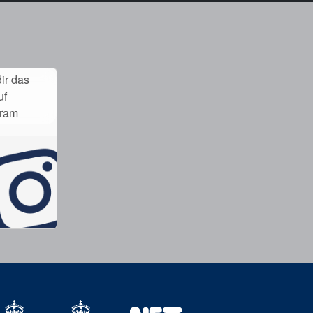
ir das
uf
gram