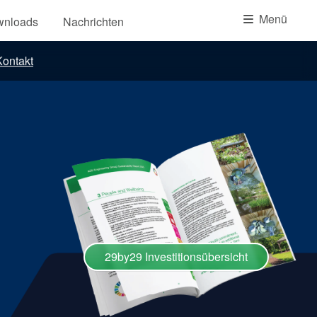
Akademie
Menü
wnloads
Nachrichten
Produktbroschüren
ontakt
Video
29by29 Investitionsübersicht