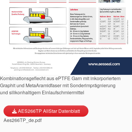
Zertifizierungen und
Standards
Kontaktieren Sie uns
Standorte
Neuigkeiten
Nachhaltigkeit
Kombinationsgeflecht aus ePTFE Garn mit inkorporiertem
Graphit und MetaAramidfaser mit Sonderimprägnierung
und silikonhaltigem Einlaufschmiermittel
AES266TP AllStar Datenblatt
Aes266TP_de.pdf