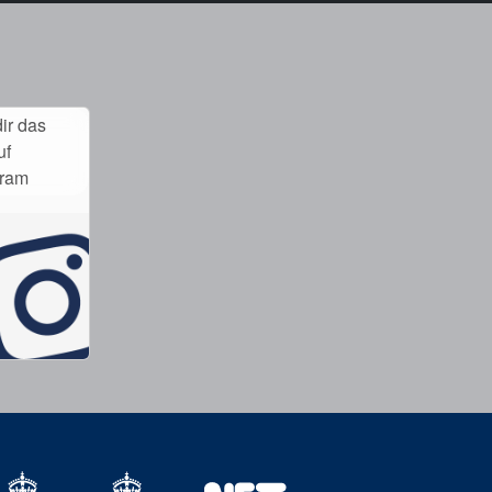
ir das
uf
gram