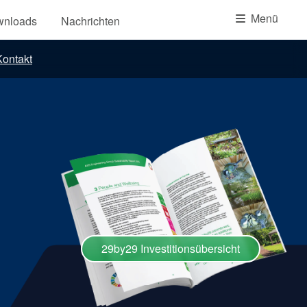
Akademie
Menü
wnloads
Nachrichten
Produktbroschüren
ontakt
Video
29by29 Investitionsübersicht