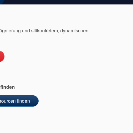
rägnierung und silikonfreiem, dynamischen
 finden
sourcen finden
n