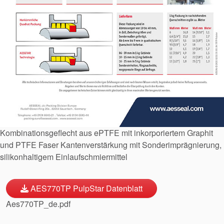
Zertifizierungen und
Standards
Kontaktieren Sie uns
Standorte
Neuigkeiten
Nachhaltigkeit
Kombinationsgeflecht aus ePTFE mit inkorporiertem Graphit
und PTFE Faser Kantenverstärkung mit Sonderimprägnierung,
silikonhaltigem Einlaufschmiermittel
AES770TP PulpStar Datenblatt
Aes770TP_de.pdf