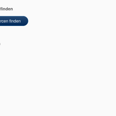
 finden
cen finden
n