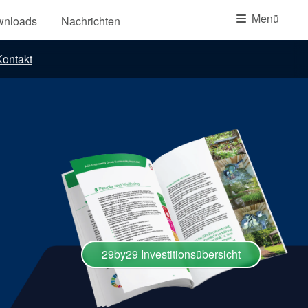
Akademie
Menü
wnloads
Nachrichten
Produktbroschüren
ontakt
Video
29by29 Investitionsübersicht