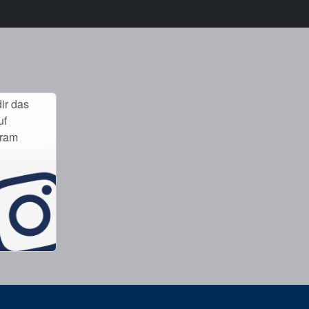
ir das
uf
gram