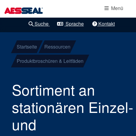
Hauptnavigation
Lagerschutzdichtung
Direkt zum Inhalt
Menü
Mechanische
Suche
Sprache
Kontakt
Klare Verfeinerungen
Patronendichtungen
Startseite
Ressourcen
Komponentendichtu
Produktbroschüren & Leitfäden
Gasdichtungen
Sortiment an
Stopfbuchspackunge
stationären Einzel-
Versorgungssysteme
und