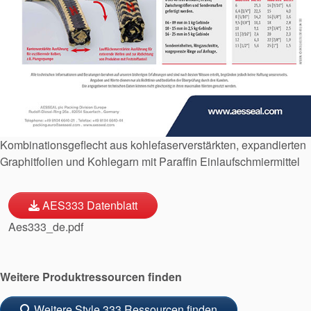
Standards
Kontaktieren Sie uns
Standorte
Neuigkeiten
Nachhaltigkeit
Kombinationsgeflecht aus kohlefaserverstärkten, expandierten
Graphitfolien und Kohlegarn mit Paraffin Einlaufschmiermittel
AES333 Datenblatt
Aes333_de.pdf
Weitere Produktressourcen finden
Weitere Style 333 Ressourcen finden