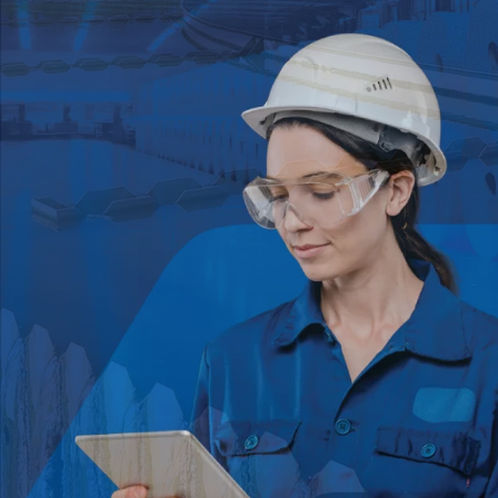
Pakowanie
dławicowe
Systemy
wspomagające
uszczelnienia